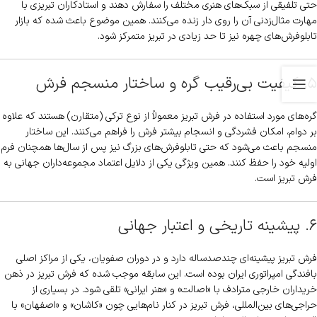
حتی تلفیقی از سبک‌های هنری مختلف را سفارش دهند و استادکاران تبریزی با
مهارت مثال‌زدنی آن را روی دار زنده می‌کنند. همین موضوع باعث شده که بازار
تابلوفرش‌های چهره نیز تا حد زیادی در تبریز متمرکز شود.
۵. کیفیت بی‌رقیب گره و ساختار منسجم فرش
گره‌های مورد استفاده در فرش تبریز معمولاً از نوع ترکی (متقارن) هستند که علاوه
بر دوام، امکان فشردگی و انسجام بیشتر فرش را فراهم می‌کنند. این ساختار
منسجم باعث می‌شود که حتی تابلوفرش‌های بزرگ نیز پس از سال‌ها همچنان فرم
اولیه خود را حفظ کنند. همین ویژگی یکی از دلایل اعتماد مجموعه‌داران جهانی به
فرش تبریز است.
۶. پیشینه تاریخی و اعتبار جهانی
فرش تبریز پیشینه‌ای چندصدساله دارد و در دوران صفویان، یکی از مراکز اصلی
بافندگی امپراتوری ایران بوده است. این سابقه موجب شده که فرش تبریز در ذهن
خریداران خارجی مترادف با «اصالت» و «هنر ایرانی» تلقی شود. در بسیاری از
حراجی‌های بین‌المللی، فرش تبریز در کنار نام‌هایی چون «کاشان» و «اصفهان» با