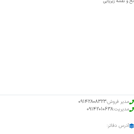
نخ و نقشه زیرپایی
صفحه اصلی
اخبار
فروشگاه
حراج ویژه
محصولات خرید تضمینی
مدیر فروش:
09142808323
مدیریت:
09142010638
آدرس دفاتر: