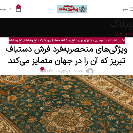
0
منو
0
تومان
وبلاگ
خانه
اخبار
اخبار
,
اطلاعات عمومی
,
معتبرترین برند نخ و نقشه
,
معتبرترین شرکت نخ و نقشه
,
نخ و نقشه
ویژگی‌های منحصربه‌فرد فرش دستباف
تبریز که آن را در جهان متمایز می‌کند
0
kavan
در جولای 30, 2025