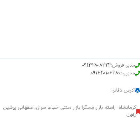
اخبار
فروشگاه
حراج ویژه
محصولات خرید تضمینی
مدیر فروش:
09142808323
مدیریت:
09142010638
آدرس دفاتر:
کرمانشاه- راسته بازار مسگرا-بازار سنتی-حیاط سرای اصفهانی-پرشین
بافت