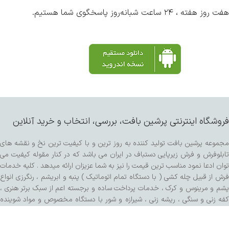
هفت روز هفته ، ۲۴ ساعت شبانه‌روز پاسخگوی شما هستیم.
فروشگاه اینترنتی پرشین بافت، بررسی، انتخاب و خرید آنلاین
مجموعه پرشین بافت تولید کننده به روز ترین و با کیفیت ترین نخ و نقشه های
تابلوفرش و فرش زیرپایی دستباف در ایران می باشد که در کنار مقوله کیفیت می
توان ادعا نمود مناسب ترین قیمت را نیز به شما عزیزان ارائه میدهد . کلیه خدمات
فرش از قبیل چله کشی ( با دستگاه تمام اتوماتیک ) پنبه و ابریشم ، رنگرزی انواع
پشم و مرینوس و کرک ، خدمات پرداخت ساده و برجسته اعم از سبک برتر هنری ،
کفه زنی و سنگی ، ریشه زنی ، شیرازه و شور با دستگاه مخصوص و مواد شوینده
تمام گیاهی