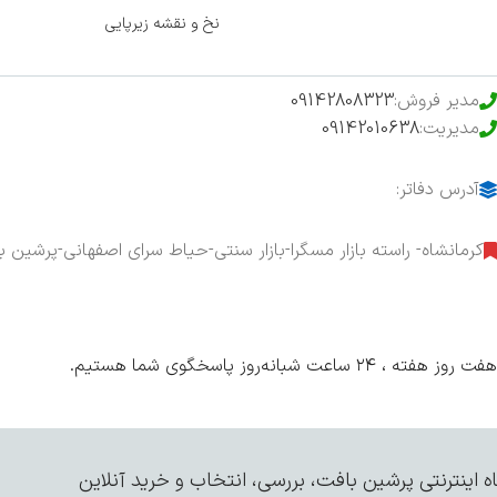
محصولات خرید تضمینی
نخ و نقشه زیرپایی
مدیر فروش:
09142808323
مدیریت:
09142010638
آدرس دفاتر:
کرمانشاه- راسته بازار مسگرا-بازار سنتی-حیاط سرای اصفهانی-پرشین ب
هفت روز هفته ، ۲۴ ساعت شبانه‌روز پاسخگوی شما هستیم.
 اینترنتی پرشین بافت، بررسی، انتخاب و خرید آنلاین