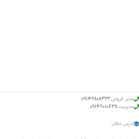
صفحه اصلی
اخبار
فروشگاه
حراج ویژه
محصولات خرید تضمینی
مدیر فروش:
09142808323
مدیریت:
09142010638
آدرس دفاتر: