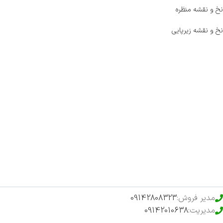
نخ و نقشه منظره
نخ و نقشه زیرپایی
صفحه اصلی
اخبار
فروشگاه
حراج ویژه
محصولات خرید تضمینی
مدیر فروش:
09142808323
مدیریت:
09142010638