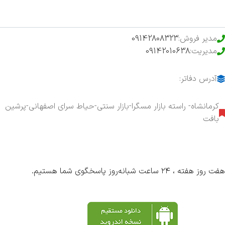
محصولات خرید تضمینی
مدیر فروش:
09142808323
مدیریت:
09142010638
آدرس دفاتر:
کرمانشاه- راسته بازار مسگرا-بازار سنتی-حیاط سرای اصفهانی-پرشین
بافت
هفت روز هفته ، ۲۴ ساعت شبانه‌روز پاسخگوی شما هستیم.