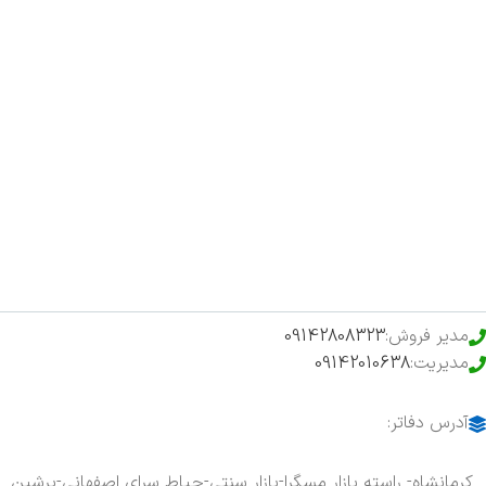
صفحه اصلی
اخبار
فروشگاه
حراج ویژه
محصولات خرید تضمینی
مدیر فروش:
09142808323
مدیریت:
09142010638
آدرس دفاتر:
کرمانشاه- راسته بازار مسگرا-بازار سنتی-حیاط سرای اصفهانی-پرشین