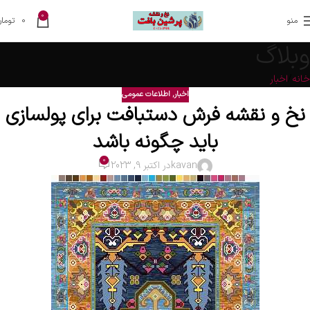
0
منو
0
تومان
وبلاگ
خانه
اخبار
اخبار
,
اطلاعات عمومی
نخ و نقشه فرش دستبافت برای پولسازی
باید چگونه باشد
0
kavan
در اکتبر 9, 2023