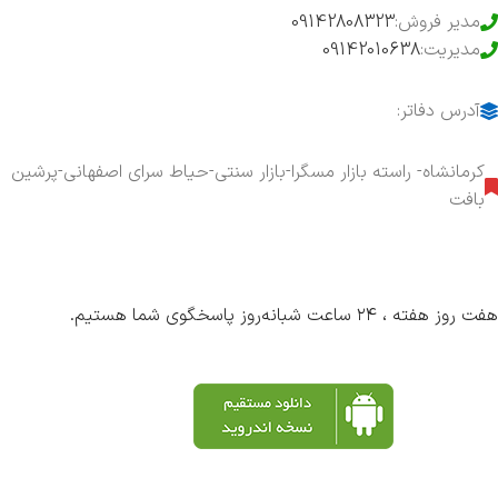
مدیر فروش:
09142808323
مدیریت:
09142010638
آدرس دفاتر:
کرمانشاه- راسته بازار مسگرا-بازار سنتی-حیاط سرای اصفهانی-پرشین
بافت
هفت روز هفته ، ۲۴ ساعت شبانه‌روز پاسخگوی شما هستیم.