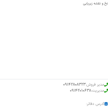
نخ و نقشه زیرپایی
صفحه اصلی
اخبار
فروشگاه
حراج ویژه
محصولات خرید تضمینی
مدیر فروش:
09142808323
مدیریت:
09142010638
آدرس دفاتر: