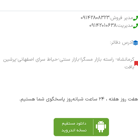
مدیر فروش:
09142808323
مدیریت:
09142010638
آدرس دفاتر:
کرمانشاه- راسته بازار مسگرا-بازار سنتی-حیاط سرای اصفهانی-پرشین
بافت
هفت روز هفته ، ۲۴ ساعت شبانه‌روز پاسخگوی شما هستیم.