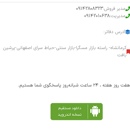
مدیر فروش:
09142808323
مدیریت:
09142010638
آدرس دفاتر:
کرمانشاه- راسته بازار مسگرا-بازار سنتی-حیاط سرای اصفهانی-پرشین
بافت
هفت روز هفته ، ۲۴ ساعت شبانه‌روز پاسخگوی شما هستیم.