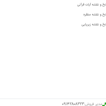
نخ و نقشه آیات قرآنی
نخ و نقشه منظره
نخ و نقشه زیرپایی
صفحه اصلی
اخبار
فروشگاه
حراج ویژه
محصولات خرید تضمینی
مدیر فروش:
09142808323