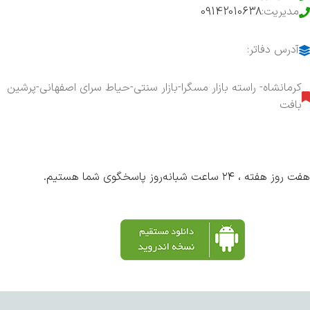
مدیریت:
09142010638
آدرس دفاتر:
کرمانشاه- راسته بازار مسگرا-بازار سنتی-حیاط سرای اصفهانی-پرشین
بافت
هفت روز هفته ، ۲۴ ساعت شبانه‌روز پاسخگوی شما هستیم.