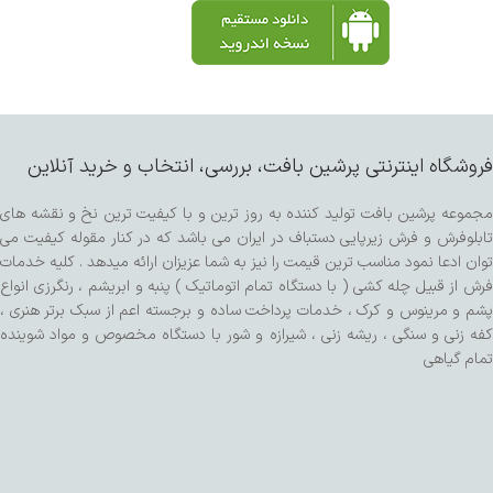
فروشگاه اینترنتی پرشین بافت، بررسی، انتخاب و خرید آنلاین
مجموعه پرشین بافت تولید کننده به روز ترین و با کیفیت ترین نخ و نقشه های
تابلوفرش و فرش زیرپایی دستباف در ایران می باشد که در کنار مقوله کیفیت می
توان ادعا نمود مناسب ترین قیمت را نیز به شما عزیزان ارائه میدهد . کلیه خدمات
فرش از قبیل چله کشی ( با دستگاه تمام اتوماتیک ) پنبه و ابریشم ، رنگرزی انواع
پشم و مرینوس و کرک ، خدمات پرداخت ساده و برجسته اعم از سبک برتر هنری ،
کفه زنی و سنگی ، ریشه زنی ، شیرازه و شور با دستگاه مخصوص و مواد شوینده
تمام گیاهی