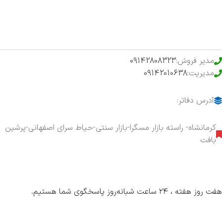
حراج ویژه
محصولات خرید تضمینی
مدیر فروش:
09142808323
مدیریت:
09142010638
آدرس دفاتر:
کرمانشاه- راسته بازار مسگرا-بازار سنتی-حیاط سرای اصفهانی-پرشین
بافت
هفت روز هفته ، ۲۴ ساعت شبانه‌روز پاسخگوی شما هستیم.