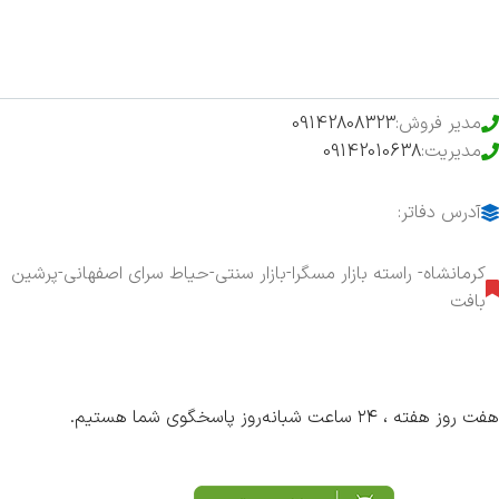
محصولات خرید تضمینی
مدیر فروش:
09142808323
مدیریت:
09142010638
آدرس دفاتر:
کرمانشاه- راسته بازار مسگرا-بازار سنتی-حیاط سرای اصفهانی-پرشین
بافت
هفت روز هفته ، ۲۴ ساعت شبانه‌روز پاسخگوی شما هستیم.