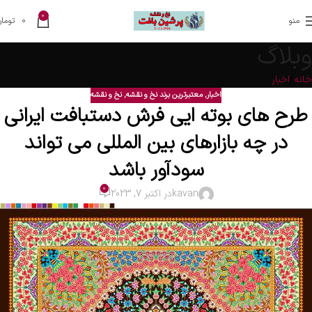
0
منو
0
تومان
وبلاگ
خانه
اخبار
اخبار
,
معتبرترین برند نخ و نقشه
,
نخ و نقشه
طرح های بوته ایی فرش دستبافت ایرانی
در چه بازارهای بین المللی می تواند
سودآور باشد
0
kavan
در اکتبر 7, 2023