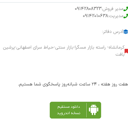
مدیر فروش:
09142808323
مدیریت:
09142010638
آدرس دفاتر:
کرمانشاه- راسته بازار مسگرا-بازار سنتی-حیاط سرای اصفهانی-پرشین
بافت
هفت روز هفته ، ۲۴ ساعت شبانه‌روز پاسخگوی شما هستیم.