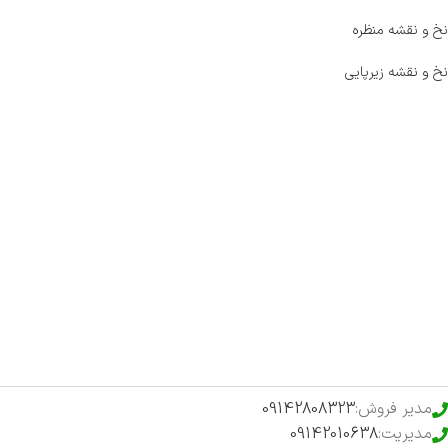
نخ و نقشه منظره
نخ و نقشه زیرپایی
صفحه اصلی
اخبار
فروشگاه
حراج ویژه
محصولات خرید تضمینی
مدیر فروش:
09142808323
مدیریت:
09142010638