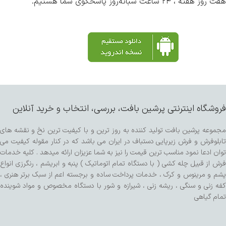
هفت روز هفته ، ۲۴ ساعت شبانه‌روز پاسخگوی شما هستیم.
فروشگاه اینترنتی پرشین بافت، بررسی، انتخاب و خرید آنلاین
مجموعه پرشین بافت تولید کننده به روز ترین و با کیفیت ترین نخ و نقشه های
تابلوفرش و فرش زیرپایی دستباف در ایران می باشد که در کنار مقوله کیفیت می
توان ادعا نمود مناسب ترین قیمت را نیز به شما عزیزان ارائه میدهد . کلیه خدمات
فرش از قبیل چله کشی ( با دستگاه تمام اتوماتیک ) پنبه و ابریشم ، رنگرزی انواع
پشم و مرینوس و کرک ، خدمات پرداخت ساده و برجسته اعم از سبک برتر هنری ،
کفه زنی و سنگی ، ریشه زنی ، شیرازه و شور با دستگاه مخصوص و مواد شوینده
تمام گیاهی