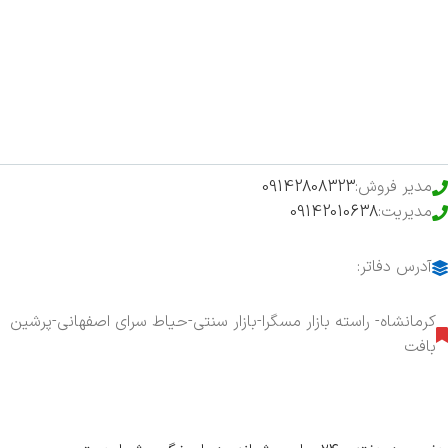
فروشگاه
حراج ویژه
محصولات خرید تضمینی
مدیر فروش:
09142808323
مدیریت:
09142010638
آدرس دفاتر:
کرمانشاه- راسته بازار مسگرا-بازار سنتی-حیاط سرای اصفهانی-پرشین
بافت