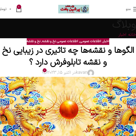
0
منو
0
تومان
وبلاگ
خانه
اخبار
اخبار
,
اطلاعات عمومی
,
اطلاعات عمومی نخ و نقشه
,
نخ و نقشه
الگوها و نقشه‌ها چه تاثیری در زیبایی نخ
و نقشه تابلوفرش دارد ؟
0
kavan
در اکتبر 15, 2023