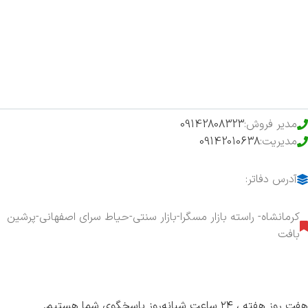
فروشگاه
حراج ویژه
محصولات خرید تضمینی
مدیر فروش:
09142808323
مدیریت:
09142010638
آدرس دفاتر:
کرمانشاه- راسته بازار مسگرا-بازار سنتی-حیاط سرای اصفهانی-پرشین
بافت
هفت روز هفته ، ۲۴ ساعت شبانه‌روز پاسخگوی شما هستیم.