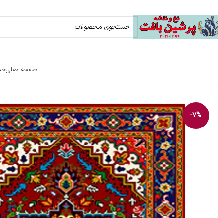
صفحه اصلی
خد
-7%