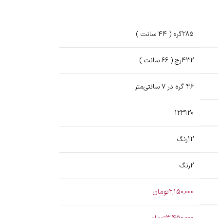
285گره ( 44 سانت )
432رج ( 66 سانت )
46 گره در ۷ سانتی‌متر
123120
12رنگ
2رنگ
2,150,000تومان