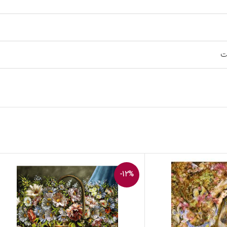
ت
-12%