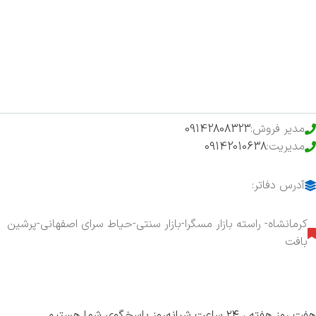
فروشگاه
حراج ویژه
محصولات خرید تضمینی
مدیر فروش:
09142808323
مدیریت:
09142010638
آدرس دفاتر:
کرمانشاه- راسته بازار مسگرا-بازار سنتی-حیاط سرای اصفهانی-پرشین
بافت
هفت روز هفته ، ۲۴ ساعت شبانه‌روز پاسخگوی شما هستیم.