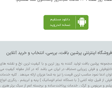
فروشگاه اینترنتی پرشین بافت، بررسی، انتخاب و خرید آنلاین
مجموعه پرشین بافت تولید کننده به روز ترین و با کیفیت ترین نخ و نقشه های
تابلوفرش و فرش زیرپایی دستباف در ایران می باشد که در کنار مقوله کیفیت می
توان ادعا نمود مناسب ترین قیمت را نیز به شما عزیزان ارائه میدهد . کلیه خدمات
فرش از قبیل چله کشی ( با دستگاه تمام اتوماتیک ) پنبه و ابریشم ، رنگرزی انواع
پشم و مرینوس و کرک ، خدمات پرداخت ساده و برجسته اعم از سبک برتر هنری ،
کفه زنی و سنگی ، ریشه زنی ، شیرازه و شور با دستگاه مخصوص و مواد شوینده
تمام گیاهی