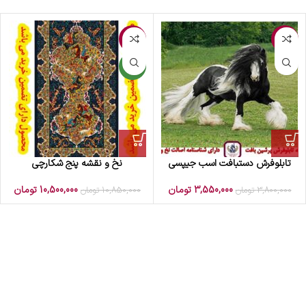
-3%
-7%
جدید
تابلوفرش دستبافت اسب جیپسی
نخ و نقشه پنج شکارچی
3,550,000
تومان
10,500,000
تومان
3,800,000
تومان
10,850,000
تومان