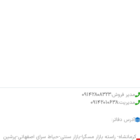
صفحه اصلی
اخبار
فروشگاه
حراج ویژه
محصولات خرید تضمینی
مدیر فروش:
09142808323
مدیریت:
09142010638
آدرس دفاتر:
کرمانشاه- راسته بازار مسگرا-بازار سنتی-حیاط سرای اصفهانی-پرشین