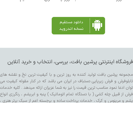
فروشگاه اینترنتی پرشین بافت، بررسی، انتخاب و خرید آنلاین
مجموعه پرشین بافت تولید کننده به روز ترین و با کیفیت ترین نخ و نقشه های
تابلوفرش و فرش زیرپایی دستباف در ایران می باشد که در کنار مقوله کیفیت می
توان ادعا نمود مناسب ترین قیمت را نیز به شما عزیزان ارائه میدهد . کلیه خدمات
فرش از قبیل چله کشی ( با دستگاه تمام اتوماتیک ) پنبه و ابریشم ، رنگرزی انواع
پشم و مرینوس و کرک ، خدمات پرداخت ساده و برجسته اعم از سبک برتر هنری ،
کفه زنی و سنگی ، ریشه زنی ، شیرازه و شور با دستگاه مخصوص و مواد شوینده
تمام گیاهی