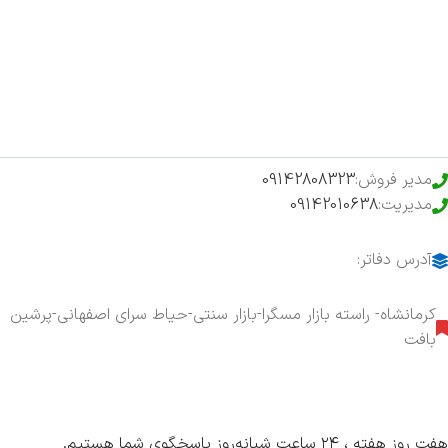
فروشگاه
حراج ویژه
محصولات خرید تضمینی
مدیر فروش:
09142808323
مدیریت:
09142010638
آدرس دفاتر:
کرمانشاه- راسته بازار مسگرا-بازار سنتی-حیاط سرای اصفهانی-پرشین
بافت
هفت روز هفته ، ۲۴ ساعت شبانه‌روز پاسخگوی شما هستیم.