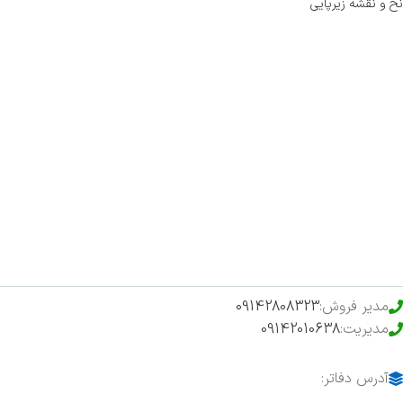
نخ و نقشه زیرپایی
صفحه اصلی
اخبار
فروشگاه
حراج ویژه
محصولات خرید تضمینی
مدیر فروش:
09142808323
مدیریت:
09142010638
آدرس دفاتر: