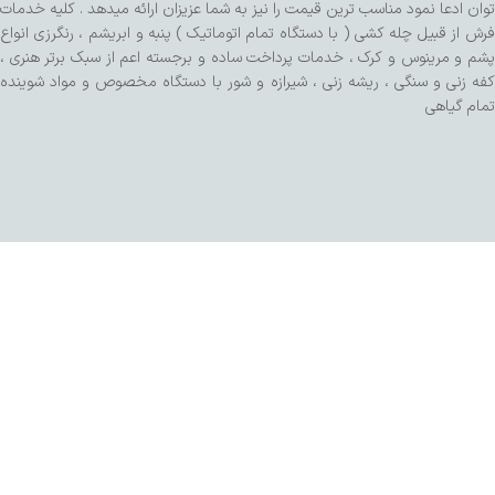
توان ادعا نمود مناسب ترین قیمت را نیز به شما عزیزان ارائه میدهد . کلیه خدمات
فرش از قبیل چله کشی ( با دستگاه تمام اتوماتیک ) پنبه و ابریشم ، رنگرزی انواع
پشم و مرینوس و کرک ، خدمات پرداخت ساده و برجسته اعم از سبک برتر هنری ،
کفه زنی و سنگی ، ریشه زنی ، شیرازه و شور با دستگاه مخصوص و مواد شوینده
تمام گیاهی
طراحی شده توسط تیم SalaRNd