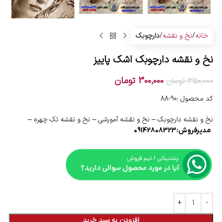
خانه
نخ و نقشه
دارچوبک
نخ و نقشه دارچوبک اشک پاییز
300,000
تومان
350,000
تومان
کد محصول :90-88
نخ و نقشه دارچوبک – نخ و نقشه آمورشی – نخ و نقشه تک چهره –
مدیرفروش:09142808323
افزودن به سبد خرید