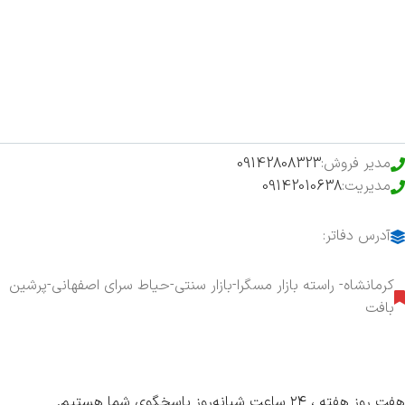
فروشگاه
حراج ویژه
محصولات خرید تضمینی
مدیر فروش:
09142808323
مدیریت:
09142010638
آدرس دفاتر:
کرمانشاه- راسته بازار مسگرا-بازار سنتی-حیاط سرای اصفهانی-پرشین
بافت
هفت روز هفته ، ۲۴ ساعت شبانه‌روز پاسخگوی شما هستیم.