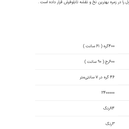
ا در زمره بهترین نخ و نقشه تابلوفرش قرار داده است .
400گره ( 61 سانت )
600رج ( 90 سانت )
46 گره در ۷ سانتی‌متر
2400000
84رنگ
3رنگ