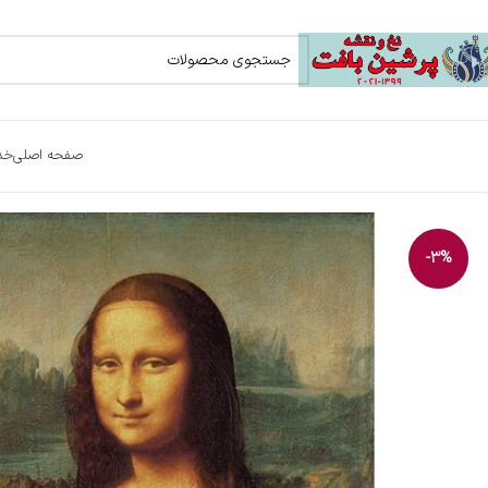
صفحه اصلی
خد
-3%