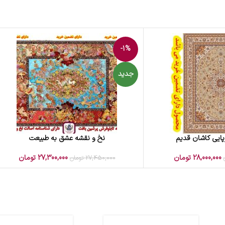
-1%
جدید
پایی کاشان قدیم
نخ و نقشه عشق به طبیعت
افزودن به سبد خرید
28,000,000
تومان
27,300,000
تومان
27,450,000
تومان