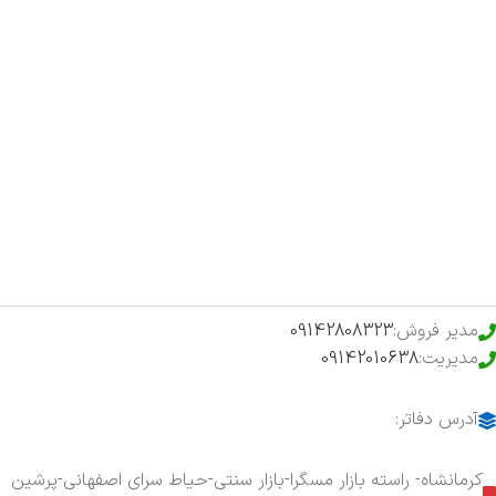
صفحه اصلی
اخبار
فروشگاه
حراج ویژه
محصولات خرید تضمینی
مدیر فروش:
09142808323
مدیریت:
09142010638
آدرس دفاتر:
کرمانشاه- راسته بازار مسگرا-بازار سنتی-حیاط سرای اصفهانی-پرشین