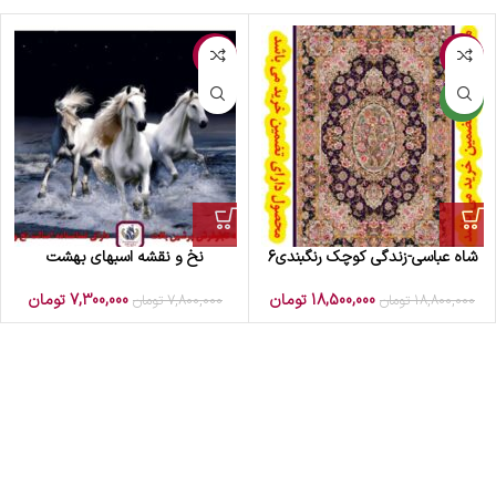
-6%
-2%
جدید
شاه عباسی-زندگی کوچک رنگبندی6
نخ و نقشه اسبهای بهشت
18,500,000
تومان
7,300,000
تومان
18,800,000
تومان
7,800,000
تومان