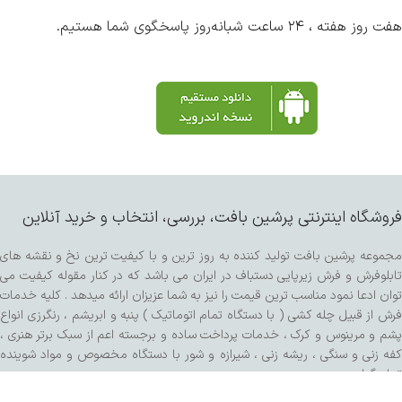
هفت روز هفته ، ۲۴ ساعت شبانه‌روز پاسخگوی شما هستیم.
فروشگاه اینترنتی پرشین بافت، بررسی، انتخاب و خرید آنلاین
مجموعه پرشین بافت تولید کننده به روز ترین و با کیفیت ترین نخ و نقشه های
تابلوفرش و فرش زیرپایی دستباف در ایران می باشد که در کنار مقوله کیفیت می
توان ادعا نمود مناسب ترین قیمت را نیز به شما عزیزان ارائه میدهد . کلیه خدمات
فرش از قبیل چله کشی ( با دستگاه تمام اتوماتیک ) پنبه و ابریشم ، رنگرزی انواع
پشم و مرینوس و کرک ، خدمات پرداخت ساده و برجسته اعم از سبک برتر هنری ،
کفه زنی و سنگی ، ریشه زنی ، شیرازه و شور با دستگاه مخصوص و مواد شوینده
تمام گیاهی