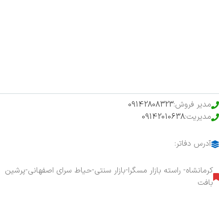
اخبار
فروشگاه
حراج ویژه
محصولات خرید تضمینی
مدیر فروش:
09142808323
مدیریت:
09142010638
آدرس دفاتر:
کرمانشاه- راسته بازار مسگرا-بازار سنتی-حیاط سرای اصفهانی-پرشین
بافت