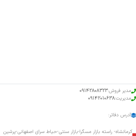
صفحه اصلی
اخبار
فروشگاه
حراج ویژه
محصولات خرید تضمینی
مدیر فروش:
09142808323
مدیریت:
09142010638
آدرس دفاتر:
کرمانشاه- راسته بازار مسگرا-بازار سنتی-حیاط سرای اصفهانی-پرشین