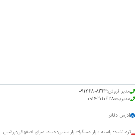
صفحه اصلی
اخبار
فروشگاه
حراج ویژه
محصولات خرید تضمینی
مدیر فروش:
09142808323
مدیریت:
09142010638
آدرس دفاتر:
کرمانشاه- راسته بازار مسگرا-بازار سنتی-حیاط سرای اصفهانی-پرشین