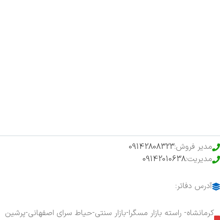
صفحه اصلی
اخبار
فروشگاه
حراج ویژه
محصولات خرید تضمینی
مدیر فروش:
09142808323
مدیریت:
09142010638
آدرس دفاتر:
کرمانشاه- راسته بازار مسگرا-بازار سنتی-حیاط سرای اصفهانی-پرشین