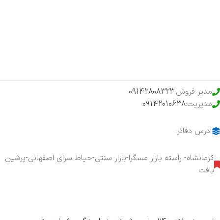
فروشگاه
حراج ویژه
محصولات خرید تضمینی
مدیر فروش:
09142808323
مدیریت:
09142010638
آدرس دفاتر:
کرمانشاه- راسته بازار مسگرا-بازار سنتی-حیاط سرای اصفهانی-پرشین
بافت