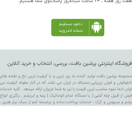
هفت روز هفته ، ۲۴ ساعت شبانه‌روز پاسخگوی شما هستیم.
فروشگاه اینترنتی پرشین بافت، بررسی، انتخاب و خرید آنلاین
مجموعه پرشین بافت تولید کننده به روز ترین و با کیفیت ترین نخ و نقشه های
تابلوفرش و فرش زیرپایی دستباف در ایران می باشد که در کنار مقوله کیفیت می
توان ادعا نمود مناسب ترین قیمت را نیز به شما عزیزان ارائه میدهد . کلیه خدمات
فرش از قبیل چله کشی ( با دستگاه تمام اتوماتیک ) پنبه و ابریشم ، رنگرزی انواع
پشم و مرینوس و کرک ، خدمات پرداخت ساده و برجسته اعم از سبک برتر هنری ،
کفه زنی و سنگی ، ریشه زنی ، شیرازه و شور با دستگاه مخصوص و مواد شوینده
تمام گیاهی