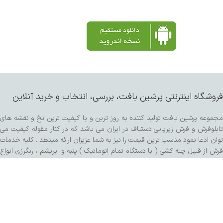
فروشگاه اینترنتی پرشین بافت، بررسی، انتخاب و خرید آنلاین
مجموعه پرشین بافت تولید کننده به روز ترین و با کیفیت ترین نخ و نقشه های
تابلوفرش و فرش زیرپایی دستباف در ایران می باشد که در کنار مقوله کیفیت می
توان ادعا نمود مناسب ترین قیمت را نیز به شما عزیزان ارائه میدهد . کلیه خدمات
فرش از قبیل چله کشی ( با دستگاه تمام اتوماتیک ) پنبه و ابریشم ، رنگرزی انواع
پشم و مرینوس و کرک ، خدمات پرداخت ساده و برجسته اعم از سبک برتر هنری ،
کفه زنی و سنگی ، ریشه زنی ، شیرازه و شور با دستگاه مخصوص و مواد شوینده
تمام گیاهی