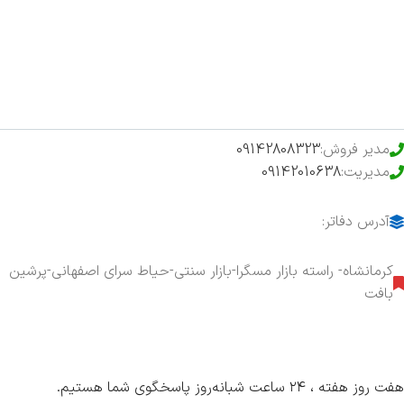
فروشگاه
حراج ویژه
محصولات خرید تضمینی
مدیر فروش:
09142808323
مدیریت:
09142010638
آدرس دفاتر:
کرمانشاه- راسته بازار مسگرا-بازار سنتی-حیاط سرای اصفهانی-پرشین
بافت
هفت روز هفته ، ۲۴ ساعت شبانه‌روز پاسخگوی شما هستیم.