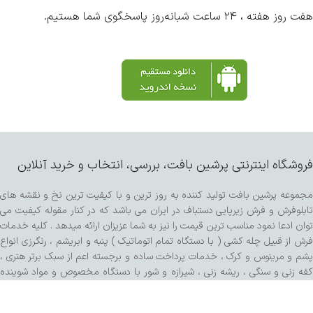
هفت روز هفته ، ۲۴ ساعت شبانه‌روز پاسخگوی شما هستیم.
فروشگاه اینترنتی پرشین بافت، بررسی، انتخاب و خرید آنلاین
مجموعه پرشین بافت تولید کننده به روز ترین و با کیفیت ترین نخ و نقشه های
تابلوفرش و فرش زیرپایی دستباف در ایران می باشد که در کنار مقوله کیفیت می
توان ادعا نمود مناسب ترین قیمت را نیز به شما عزیزان ارائه میدهد . کلیه خدمات
فرش از قبیل چله کشی ( با دستگاه تمام اتوماتیک ) پنبه و ابریشم ، رنگرزی انواع
پشم و مرینوس و کرک ، خدمات پرداخت ساده و برجسته اعم از سبک برتر هنری ،
کفه زنی و سنگی ، ریشه زنی ، شیرازه و شور با دستگاه مخصوص و مواد شوینده
تمام گیاهی