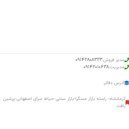
اخبار
فروشگاه
حراج ویژه
محصولات خرید تضمینی
مدیر فروش:
09142808323
مدیریت:
09142010638
آدرس دفاتر:
کرمانشاه- راسته بازار مسگرا-بازار سنتی-حیاط سرای اصفهانی-پرشین
بافت