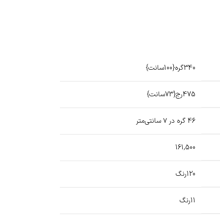
340گره{100سانت}
475رج{73سانت}
46 گره در ۷ سانتی‌متر
161,500
120رنگ
11رنگ