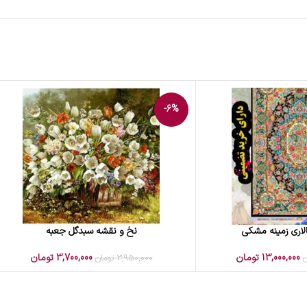
-6%
لاری زمینه مشکی
نخ و نقشه سبدگل جعبه
افزودن به سبد خرید
13,000,000
تومان
3,700,000
تومان
ن
3,950,000
تومان