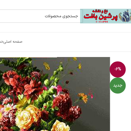
صفحه اصلی
خد
-6%
جدید