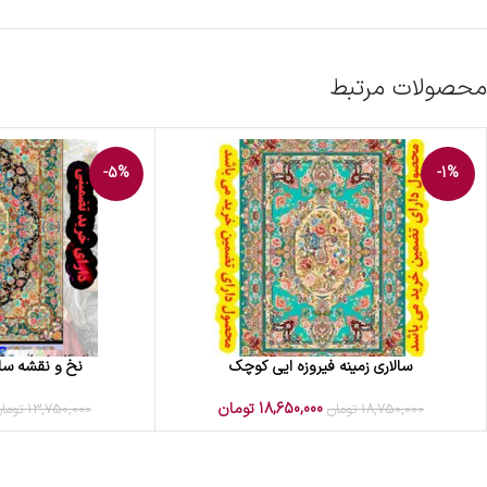
محصولات مرتبط
-5%
-1%
سالاری زمینه فیروزه ایی کوچک
نخ و نقشه سا
افزودن به سبد خرید
افزودن به سبد خرید
18,650,000
تومان
18,750,000
تومان
13,750,000
توما