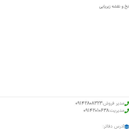
نخ و نقشه زیرپایی
صفحه اصلی
اخبار
فروشگاه
حراج ویژه
محصولات خرید تضمینی
مدیر فروش:
09142808323
مدیریت:
09142010638
آدرس دفاتر: