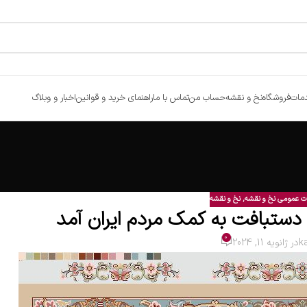
مات
فروشگاه
نخ و نقشه
حساب من
تماس با ما
راهنمای خرید و قوانین
اخبار و وبلاگ
ت عمومی نخ و نقشه
,
نخ و نقشه
ستبافت به کمک مردم ایران آمد
0
k
در ژانویه 11, 2024