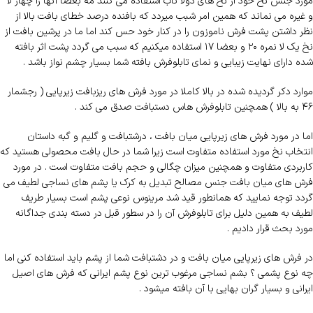
مورد جنس نخ خود از نخ های دولا تاب استفاده می کنند مه بعضا آنها را چهار لا
و غیره می نماند که همین امر شبب میردد که بافنده درصد خطای بافت بالا از
نظر داشتن پشت فرش ناموزون را در کنار خود حس کند اما ما در پرشین بافت از
نخ یک لا نمره ۲۰ و بعضا ۱۷ استفاده میکنیم که سبب می گردد پشت اثر بافته
شده دارای نهایت زیبایی و نمای تابلوفرش بافته شما بسیار چشم نواز باشد .
موارد دکر گردیده شده در بالا کاملا در مورد فرش های ریزبافت زیرپایی ( رجشمار
۴۶ به بالا ) همچنین تابلوفرش هاس دستبافت صدق می کند .
اما در مورد فرش های زیرپایی میان بافت ، درشتبافت و گلیم و گبه داستان
انتخاب نخ مورد استفاده متفاوت است زیرا شما در حال بافت محصولی هستید که
کاربردی متفاوت و همچنین میزان چگالی و حجم بافت متفاوت است . در مورد
فرش های میان بافت جنس مصالح تبدیل به کرک یا پشم های نساجی لطیف می
گردد توجه نمایید که همانطور قید شد مرینوس نوعی پشم است بسیار طریف
لطیف به همین دلیل برای تابلوفرش آن را در سطور قبل در دسته بندی جداگانه
مورد بحث قرار دادیم .
در فرش های زیرپایی میان بافت و در دشتبافت شما از پشم باید استفاده کنی اما
چه نوع پشمی ؟ بشم نساجی مرغوب ترین نوع پشم ایرانی که فرش های اصیل
ایرانی و بسیار گران بهایی با آن بافته میشود .