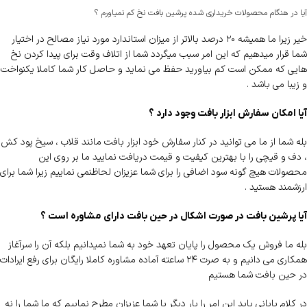
آیا در هنگام محصولات خریداری شده پرشین بافت نخ کم نمیاورم ؟
خیر زیرا ما همیشه ۲۰ درصد بالاتر از میزان استاندارد مورد نیاز مصالح در اختیار
شما قرار میدهیم که این امر سبب میگردد شما از اتلاف وقت برای پیدا کردن نخ
هایی که ممکن است کم بیاورید حفظ می نماید و حاصل کار شما کاملا یکنواخت
و زیبا می باشد .
آیا امکان سفارش ابزار بافت وجود دارد ؟
بله شما از ما می توانید در کنار سفارش خود ابزار بافت مانند قلاب ، سیخ پود کش
، دف و قیچی را با بهترین کیفیت و قیمت دریافت نمایید ما بر روی این
محصولات هیچ گونه سود اضافی را برای شما عزیزان لحاظنمی نماییم زیرا شما برای
ارزشمند هستید .
آیا پرشین بافت در صورت اشکال در حین بافت دارای مشاوره است ؟
بله ما فروش یک محصول را پایان تعهد خود به شما نمیدانیم بلکه آن را سرآغاز
همکاری می دانیم و به صرت ۲۴ ساعته آماده مشاوره کاملا رایگان برای رفع ایرادات
در حین بافت شما هستیم
در کلام پایانی باید این امر را بار دیگر با شما عزیزان مطرح نماییم که ما شما را نه