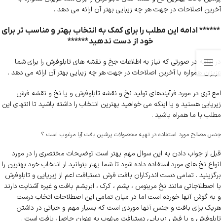
آخرین اصلاحات در جهت هر چه زیبایی بهتر آن ارائه می دهد .
****** ادامه این مطلب را برای کمک به انتخاب بهتر و مناسب تر برای
خود از دست ندهید ******
در ادامه در صورتی که نیاز به اطلاعات جخ و نقشه های تابلوفرش را برای شما
عزیزان همواره با آخرین اصلاحات در جهت هر چه زیبایی بهتر آن ارائه می دهد .
امع تری در مورد فرآیندهای تولید نخ و نقشه تابلوفرش و یا نخ و نقشه فرش
زیرپایی هستید و یا اینکه می خواهید بهترین انتخاب را داشته باشید تا انتهای این
مطلب با ما همراه باشید .
جنس مصالح مورد استفاده در تهیه محصولات پرشین بافت آیا مرغوب است ؟
قبل از جواب دادن به این سوال مهم بهتر است توضیحات مختصری را در مورد
انواع نخ های مورد استفاده داده شود تا شما بهتر بتوانید ار انتخاب خود بهترین را
برگزینید . تمامی دست اندرکاران بافت فرش دستبافت اعم از زیرپایی و تابلوفرش
با اصطلاجاتی مانند نخ مرینوس ، پشم ، کرک ، ابریشم بافت و غیره آشنایت دارند
و به گوش آنها خورده است اما در میان تمامی این اصطلاحات اتخاب درست
هریک برای بافت و جنس آنها موردی است که بسیار مهم و حیاتی در داشتن
تابلوفرش و یا فرش زیرپایی دستبافت مرغوب به عنوان حاصل بافت است .