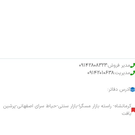
اخبار
فروشگاه
حراج ویژه
محصولات خرید تضمینی
مدیر فروش:
09142808323
مدیریت:
09142010638
آدرس دفاتر:
کرمانشاه- راسته بازار مسگرا-بازار سنتی-حیاط سرای اصفهانی-پرشین
بافت