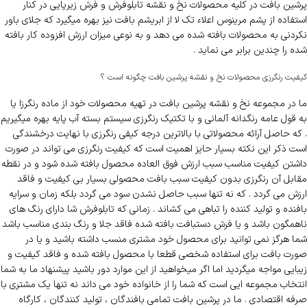
پرشین بافت در کلیه محصولات نخ و نقشه تابلوفرش و فرش زیرپایی در کنار
استفاده از پشم مرینوس اعلاء تک لا از ابریشم بافت نیز بهره میگیرد که جلای باور
نکردنی به محصولات بافته شده می دهد و به نوعی میزان ارزش افزوده کار بافته
شده را چندین برابر می نماید .
کیفیت رنگرزی محصولات نخ و نقشه پرشین بافت چگونه است ؟
ما در مجموعه نخ و نقشه پرشین بافت در تهیه محصولات خود از ماده رنگرزا یا
به قول عامه رنگدانه آلمانی و با تکتیک رنگرزی سیستم بسته آب پایه بهره میگیریم
. که حاصل آرائه محصولاتی با بالاترین درجه کیفی رنگرزی با نهایت درخشندگی
است ذکر این نکته بسیار حایز اهمیت است که کیفیت رنگرزی می تواند در صورت
داشتن کیفیت مناسب سبب ارزش فوق العاده محصول بافته شده شود و در نقطه
مقابل آن رنگرزی بدون کیفیت سبب بافت محصولی بسیار بی کیفیت و فاقد
ارزش می گردد . که نه تنها سبب حاصل نشدن سود می گردد بلکه زمان و سرایه
بافنده و تولید کننده را تباهی می کشاند . زمانی که تابلوفرش شا دارای رنگ های
ناهمگون باشد و یا فرش دستبافت بافته شده فاقد جلا و رنگ بندی مناسب باشد
شما هرگز نمی توانید برای محصول خود مشتری منسب داشته باشید و یا در
صورت بافت برای استفاده شخصی قطعا با محصول بافته شده و فاقد کیفیت و
زیبایی مواجه میگردید اما اگر میخواهید از این موارد دور باشید پیشنهاد ما به شما
انتخاب مجموعه ایی است که شما را از خانواده خود می داند نه تنها یک مشتری با
صرفه اقتصادی . ما در پرشین بافت تمامی بافندگان ، تولید کنندگان ، کارگاه