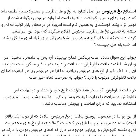
اصطلاح
در اصل اشاره به نخ و های ظریف و معمولا بسیار لطیف دارد
نخ مرینوس
که دارای تارهای بسیار یکنواخت و لطیف است اما واژه مرینوس برگرفته شده از
نوعی نژاد پشم گوسفندی به همین نام است امروزه در در سطح بازار تولیدات نخ و
نقشه به تمامی نخ های ظریف مرینوس اطلاق میگردد که خود این امر سبب
گردیده است که انتخاب گزینه مرغوب و تشخیص آن برای افراد امری مشکل باشد
اما خب راه حل چیست ؟
جواب این سوال ساده است برعکس نمای پیچیده آن پس با ماهمراه باشید . هر
زمان شما قصد بافت تابلوفرش دستبافت را دارید تقریبا غیر ممکن است بتوانید
آن را با نخی غیر از نخ های مرینوس ببافید اما آیا هر مرینوسی یا هر کیفیت امکان
بافت تابلوفرش مرغوب را دارد ؟ جواب به صراحت تمام خیر است .
در بافت تابلوفرش اگر میخواهید ظرلفت طرح خود را حفظ و در نهایت امر
تابلوفرش دستبافت با نهایت کیفیت و سر زندگی را داشته باشید باید از مرینوسی
استفاده نمایید که دارای لطافت و پیچش مناسب باشد .
از این رو ما در مجموعه پرشین بافت از نخ مرینوس اعلاء ( که از درجه یک بالاتر
است) استفاده می نماییم اما فرق در کجاست ؟ ۹۰ درصد از نخ های محصولات
نخ و نقشه تابلوفرش و زیرپایی موجود در بازار که ادعای مرینوس بودن را دارند در