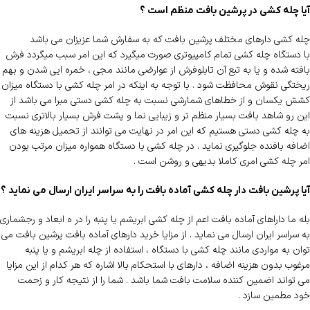
آیا چله کشی در پرشین بافت منظم است ؟
چله کشی دارهای مختلف پرشین بافت که به سفارش شما عزیزان می باشد
با دستگاه چله کشی تمام کامپیوتری صورت میگیرد که این امر سبب میگردد فرش
بافته شده و یا به تبع آن تابلوفرش از عوارضی مانند مجی ، خمره ایی شدن و بهم
ریختگی نقوش محافظت شود . با توجه به اینکه در امر چله کشی با دستگاه میزان
کشش یکسان و از خطاهای شمارشی نسبت به چله کشی دستی مبرا می باشد از
این رو شاهد بافت بسیار منظم تر و زیبایی نما و پشت فرش بسیار بالاتری نسبت
به چله کشی دستی هستیم که این امر در نهایت می توانند از تحمیل هزینه های
اضافه بافنده جلوگیری نماید . در چله کشی با دستگاه همواره میزان مرتب بودن
امر چله کشی امری کاملا بدیهی و روشن است .
آیا پرشین بافت دار چله کشی آماده بافت را به سراسر ایران ارسال می نماید ؟
بله ما داراهای آماده بافت اعم از چله کشی ابریشم یا پنبه را در ه ابعاد و رجشماری
به سراسر ایران ارسال می نماید . از مزایا خرید دارهای آماده بافت پرشین بافت می
توان به مواردی مانند چله کشی با دستگاه ، استفاده از چله ابریشم و یا پنبه
مرغوب بدون هزینه اضافه ، دارهای با استحکام بالا اشاره که هر کدام از این مزایا
می تواند اضمین کننده سلامت بافت شما باشد . شما را از نتیجه کار و زحمت
خود مطمین سازد .