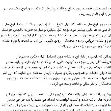
در این بخش قصد دارین به نخ و نقشه پرفروش تاجگذاری و شرح مختصری در
مورد این طرح بپردازیم .
در میان طرح های مختلف که دارای تنوع بسیار زیادی می باشند بعضا طرح های
خاصی به هر دلیل بیشتر مورد توجه قرار میگیرد و بازار به صورت ناگهانی خواستار
آن می گردد و همین امر سبب میگردد امر بافت چنین تابلوفرش ها و یا طرح های
نخ و نقشه زیرپایی از سوی بافندگان رونق بگیرد . این امر در ارتباط با نخ و نقشه
ناجگذاری امپراطور نیز صادق می باشد .
زمانی که طرحی در بازار نخ و نقشه مورد استقبال قرار میگیرد بسیاری از
فروشندگان بدون توجه به کیفیت فایل اصلی که در اختیار دارند و پایه اساس
نقشه و رنگبندی می باشد اقدام به تولید می نمایند و بعضا حتی از مواد نامرغوب
به عنوان مصالح و همچنین رنگرزی بسیار ناپایدار استفاده می نمایند که این امر
نه تنها باعث بافت تابلوفرش بسیار ناموزون می گردد بلکه باعث ضرر و زیان
بافندگان از نظر مالی و اتلاف وقت می گردد .
پرشین بافت به عنوان ارائه دهنده بهترین نخ و نقشه در ایران که گواه این امر
نمونه های بافته شده و کسب گواهینامه اینماد می باشد با تیم طراحی بسیار
ماهری که دارد توانسته است این طرح را به صورت کامل مورد بازبینی قرار داده که
حاصل آن طرحی است که دارای کیفیت بسیار بالا در طراحی صورت و همچنین