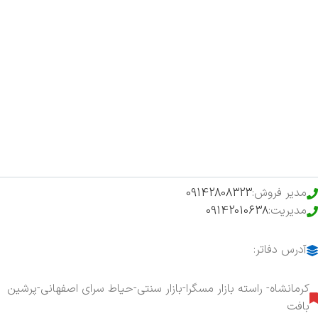
صفحه اصلی
اخبار
فروشگاه
حراج ویژه
محصولات خرید تضمینی
مدیر فروش:
09142808323
مدیریت:
09142010638
آدرس دفاتر:
کرمانشاه- راسته بازار مسگرا-بازار سنتی-حیاط سرای اصفهانی-پرشین
بافت