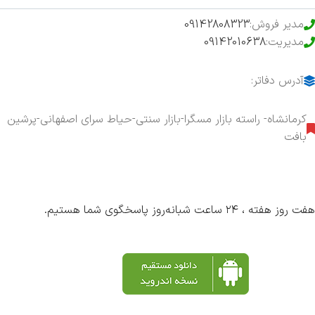
مدیر فروش:
09142808323
مدیریت:
09142010638
آدرس دفاتر:
کرمانشاه- راسته بازار مسگرا-بازار سنتی-حیاط سرای اصفهانی-پرشین
بافت
هفت روز هفته ، ۲۴ ساعت شبانه‌روز پاسخگوی شما هستیم.