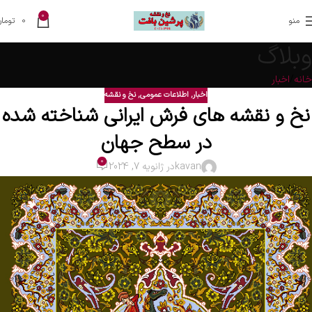
0
منو
0
تومان
وبلاگ
خانه
اخبار
اخبار
,
اطلاعات عمومی
,
نخ و نقشه
نخ و نقشه های فرش ایرانی شناخته شده
در سطح جهان
0
kavan
در ژانویه 7, 2024