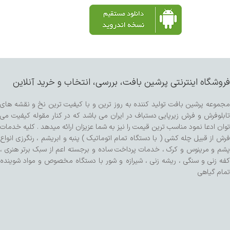
فروشگاه اینترنتی پرشین بافت، بررسی، انتخاب و خرید آنلاین
مجموعه پرشین بافت تولید کننده به روز ترین و با کیفیت ترین نخ و نقشه های
تابلوفرش و فرش زیرپایی دستباف در ایران می باشد که در کنار مقوله کیفیت می
توان ادعا نمود مناسب ترین قیمت را نیز به شما عزیزان ارائه میدهد . کلیه خدمات
فرش از قبیل چله کشی ( با دستگاه تمام اتوماتیک ) پنبه و ابریشم ، رنگرزی انواع
پشم و مرینوس و کرک ، خدمات پرداخت ساده و برجسته اعم از سبک برتر هنری ،
کفه زنی و سنگی ، ریشه زنی ، شیرازه و شور با دستگاه مخصوص و مواد شوینده
تمام گیاهی