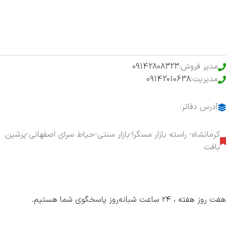
حراج ویژه
محصولات خرید تضمینی
مدیر فروش:
09142808323
مدیریت:
09142010638
آدرس دفاتر:
کرمانشاه- راسته بازار مسگرا-بازار سنتی-حیاط سرای اصفهانی-پرشین
بافت
هفت روز هفته ، ۲۴ ساعت شبانه‌روز پاسخگوی شما هستیم.