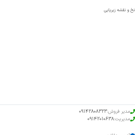
نخ و نقشه زیرپایی
صفحه اصلی
اخبار
فروشگاه
حراج ویژه
محصولات خرید تضمینی
مدیر فروش:
09142808323
مدیریت:
09142010638