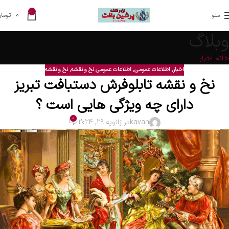
0
منو
0
تومان
وبلاگ
خانه
اخبار
اخبار
,
اطلاعات عمومی
,
اطلاعات عمومی نخ و نقشه
,
نخ و نقشه
نخ و نقشه تابلوفرش دستبافت تبریز
دارای چه ویژگی هایی است ؟
0
kavan
در ژانویه 29, 2024