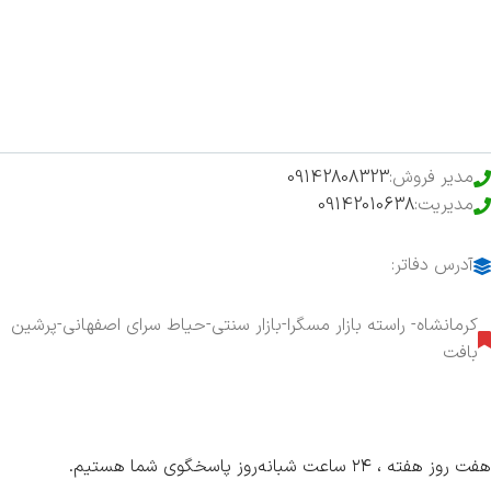
فروشگاه
حراج ویژه
محصولات خرید تضمینی
مدیر فروش:
09142808323
مدیریت:
09142010638
آدرس دفاتر:
کرمانشاه- راسته بازار مسگرا-بازار سنتی-حیاط سرای اصفهانی-پرشین
بافت
هفت روز هفته ، ۲۴ ساعت شبانه‌روز پاسخگوی شما هستیم.