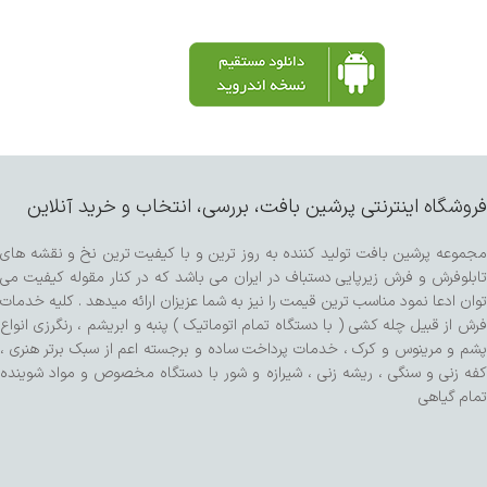
فروشگاه اینترنتی پرشین بافت، بررسی، انتخاب و خرید آنلاین
مجموعه پرشین بافت تولید کننده به روز ترین و با کیفیت ترین نخ و نقشه های
تابلوفرش و فرش زیرپایی دستباف در ایران می باشد که در کنار مقوله کیفیت می
توان ادعا نمود مناسب ترین قیمت را نیز به شما عزیزان ارائه میدهد . کلیه خدمات
فرش از قبیل چله کشی ( با دستگاه تمام اتوماتیک ) پنبه و ابریشم ، رنگرزی انواع
پشم و مرینوس و کرک ، خدمات پرداخت ساده و برجسته اعم از سبک برتر هنری ،
کفه زنی و سنگی ، ریشه زنی ، شیرازه و شور با دستگاه مخصوص و مواد شوینده
تمام گیاهی