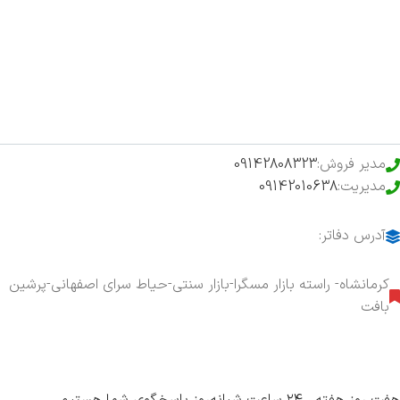
فروشگاه
حراج ویژه
محصولات خرید تضمینی
مدیر فروش:
09142808323
مدیریت:
09142010638
آدرس دفاتر:
کرمانشاه- راسته بازار مسگرا-بازار سنتی-حیاط سرای اصفهانی-پرشین
بافت