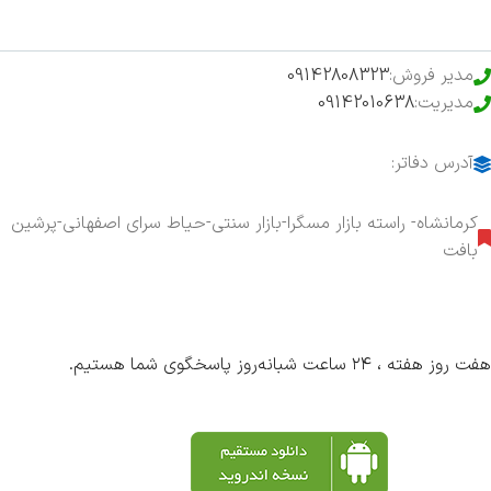
مدیر فروش:
09142808323
مدیریت:
09142010638
آدرس دفاتر:
کرمانشاه- راسته بازار مسگرا-بازار سنتی-حیاط سرای اصفهانی-پرشین
بافت
هفت روز هفته ، ۲۴ ساعت شبانه‌روز پاسخگوی شما هستیم.