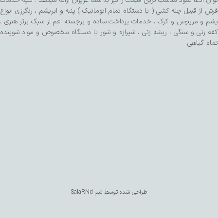
توان ادعا نمود مناسب ترین قیمت را نیز به شما عزیزان ارائه میدهد . کلیه خدمات
فرش از قبیل چله کشی ( با دستگاه تمام اتوماتیک ) پنبه و ابریشم ، رنگرزی انواع
پشم و مرینوس و کرک ، خدمات پرداخت ساده و برجسته اعم از سبک برتر هنری ،
کفه زنی و سنگی ، ریشه زنی ، شیرازه و شور با دستگاه مخصوص و مواد شوینده
تمام گیاهی
طراحی شده توسط تیم SalaRNd