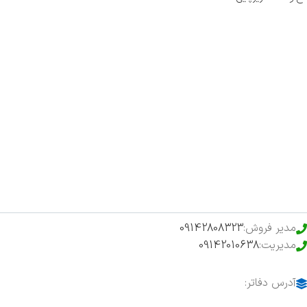
صفحه اصلی
اخبار
فروشگاه
حراج ویژه
محصولات خرید تضمینی
مدیر فروش:
09142808323
مدیریت:
09142010638
آدرس دفاتر: