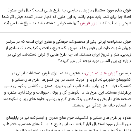
فرش های مورد استقبال بازارهای خارجی چه طرح هایی است ؟ حال این سئوال
اصلا چرا برای شما باید مهم باشد به این دلیل که تجار صادر کننده فرش اگر شما
طرحی را ببافید که با
بازار فروش
آنها همخوانی داشته باشد به سراغ شما می آیند
فرش دستبافت ایرانی یکی از محصولات فرهنگی و هنری ایران است که در سراسر
جهان شهرت دارد. این فرش ها با تنوع رنگ، طرح، بافت و کیفیت بالا، نمادی از
زیبایی، هنر و تاریخ ایران هستند. اما چه طرح هایی از فرش دستبافت ایرانی در
بازارهای بین المللی مورد توجه قرار می گیرند؟
براساس
گزارش های صادراتی
، بیشترین تقاضا برای فرش دستبافت ایرانی در
کشورهای خاورمیانه، اروپا و آمریکا است. در این کشورها، طرح های سنتی و
کلاسیک فرش های ایرانی مانند قم، نائین، تبریز، اصفهان، کاشان و کرمان بسیار
پرطرفدار هستند. این طرح ها با الگوهای گل و بوته، حیوانات و پرندگان، منظره و
صحنه های تاریخی و مذهبی، رنگ های گرم و روشن، جلوه های زیبا و شکوهمند
به فضای خانه ها زندگی می بخشند.
علاوه بر طرح های سنتی و کلاسیک، طرح های مدرن و ابسترکت نیز در بازارهای
بین المللی مورد استقبال قرار گرفته اند. این طرح ها با الگوهای هندسی، خطوط و
نقاط، رنگ های سرد و تیره، جلوه های ساده و مینیمال به فضای خانه ها