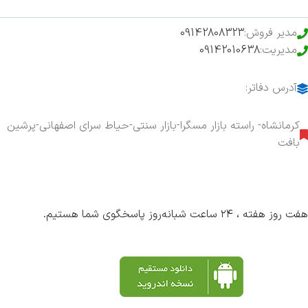
مدیر فروش:
09142808323
مدیریت:
09142010638
آدرس دفاتر:
کرمانشاه- راسته بازار مسگرا-بازار سنتی-حیاط سرای اصفهانی-پرشین
بافت
هفت روز هفته ، ۲۴ ساعت شبانه‌روز پاسخگوی شما هستیم.