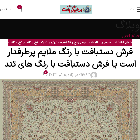
0
منو
0
تومان
وبلاگ
خانه
اخبار
اخبار
,
اطلاعات عمومی
,
اطلاعات عمومی نخ و نقشه
,
معتبرترین شرکت نخ و نقشه
,
نخ و نقشه
فرش دستبافت با رنگ ملایم پرطرفدار
است یا فرش دستبافت با رنگ های تند
0
kavan
در ژانویه 8, 2024