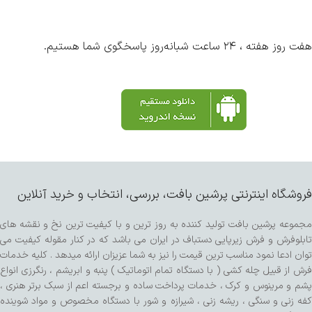
هفت روز هفته ، ۲۴ ساعت شبانه‌روز پاسخگوی شما هستیم.
فروشگاه اینترنتی پرشین بافت، بررسی، انتخاب و خرید آنلاین
مجموعه پرشین بافت تولید کننده به روز ترین و با کیفیت ترین نخ و نقشه های
تابلوفرش و فرش زیرپایی دستباف در ایران می باشد که در کنار مقوله کیفیت می
توان ادعا نمود مناسب ترین قیمت را نیز به شما عزیزان ارائه میدهد . کلیه خدمات
فرش از قبیل چله کشی ( با دستگاه تمام اتوماتیک ) پنبه و ابریشم ، رنگرزی انواع
پشم و مرینوس و کرک ، خدمات پرداخت ساده و برجسته اعم از سبک برتر هنری ،
کفه زنی و سنگی ، ریشه زنی ، شیرازه و شور با دستگاه مخصوص و مواد شوینده