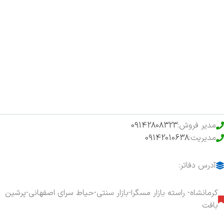
صفحه اصلی
اخبار
فروشگاه
حراج ویژه
محصولات خرید تضمینی
مدیر فروش:
09142808323
مدیریت:
09142010638
آدرس دفاتر:
کرمانشاه- راسته بازار مسگرا-بازار سنتی-حیاط سرای اصفهانی-پرشین
بافت