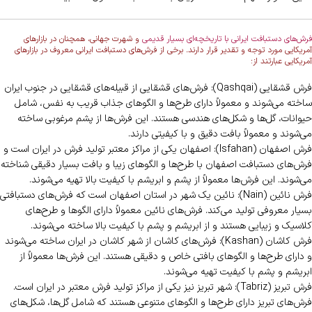
فرش‌های دستبافت ایرانی با تاریخچه‌ای بسیار قدیمی
و شهرت جهانی، همچنان در بازارهای
آمریکایی مورد توجه و تقدیر قرار دارند. برخی از فرش‌های دستبافت ایرانی معروف در بازارهای
آمریکایی عبارتند از:
فرش قشقایی (Qashqai): فرش‌های قشقایی از قبیله‌های قشقایی در جنوب ایران
ساخته می‌شوند و معمولاً دارای طرح‌ها و الگوهای جذاب قریب به نفس، شامل
حیوانات، گل‌ها و شکل‌های هندسی هستند. این فرش‌ها از پشم مرغوبی ساخته
می‌شوند و معمولاً بافت دقیق و با کیفیتی دارند.
فرش اصفهان (Isfahan): اصفهان یکی از مراکز معتبر تولید فرش در ایران است و
فرش‌های دستبافت اصفهان با طرح‌ها و الگوهای زیبا و بافت بسیار دقیقی شناخته
می‌شوند. این فرش‌ها معمولاً از پشم و ابریشم با کیفیت بالا تهیه می‌شوند.
فرش نائین (Nain): نائین یک شهر در استان اصفهان است که فرش‌های دستبافتی
بسیار معروفی تولید می‌کند. فرش‌های نائین معمولاً دارای الگوها و طرح‌های
کلاسیک و زیبایی هستند و از ابریشم و پشم با کیفیت بالا ساخته می‌شوند.
فرش کاشان (Kashan): فرش‌های کاشان از شهر کاشان در ایران ساخته می‌شوند
و دارای طرح‌ها و الگوهای بافتی خاص و دقیقی هستند. این فرش‌ها معمولاً از
ابریشم و پشم با کیفیت تهیه می‌شوند.
فرش تبریز (Tabriz): شهر تبریز نیز یکی از مراکز تولید فرش معتبر در ایران است.
فرش‌های تبریز دارای طرح‌ها و الگوهای متنوعی هستند که شامل گل‌ها، شکل‌های