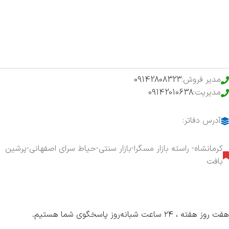
فروشگاه
حراج ویژه
محصولات خرید تضمینی
مدیر فروش:
09142808323
مدیریت:
09142010638
آدرس دفاتر:
کرمانشاه- راسته بازار مسگرا-بازار سنتی-حیاط سرای اصفهانی-پرشین
بافت
هفت روز هفته ، ۲۴ ساعت شبانه‌روز پاسخگوی شما هستیم.