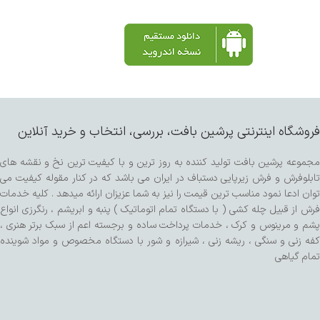
فروشگاه اینترنتی پرشین بافت، بررسی، انتخاب و خرید آنلاین
مجموعه پرشین بافت تولید کننده به روز ترین و با کیفیت ترین نخ و نقشه های
تابلوفرش و فرش زیرپایی دستباف در ایران می باشد که در کنار مقوله کیفیت می
توان ادعا نمود مناسب ترین قیمت را نیز به شما عزیزان ارائه میدهد . کلیه خدمات
فرش از قبیل چله کشی ( با دستگاه تمام اتوماتیک ) پنبه و ابریشم ، رنگرزی انواع
پشم و مرینوس و کرک ، خدمات پرداخت ساده و برجسته اعم از سبک برتر هنری ،
کفه زنی و سنگی ، ریشه زنی ، شیرازه و شور با دستگاه مخصوص و مواد شوینده
تمام گیاهی