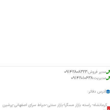
صفحه اصلی
اخبار
فروشگاه
حراج ویژه
محصولات خرید تضمینی
مدیر فروش:
09142808323
مدیریت:
09142010638
آدرس دفاتر:
کرمانشاه- راسته بازار مسگرا-بازار سنتی-حیاط سرای اصفهانی-پرشین