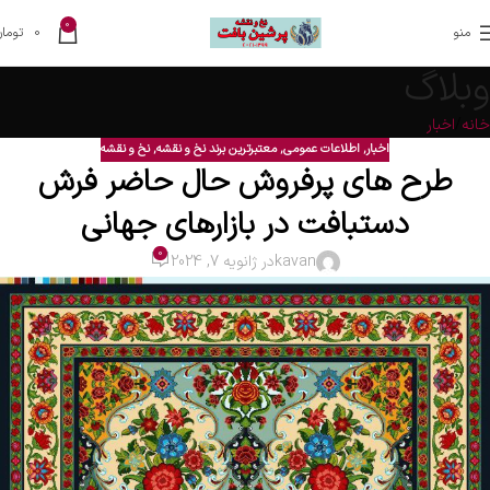
0
منو
0
تومان
وبلاگ
خانه
اخبار
اخبار
,
اطلاعات عمومی
,
معتبرترین برند نخ و نقشه
,
نخ و نقشه
طرح های پرفروش حال حاضر فرش
دستبافت در بازارهای جهانی
0
kavan
در ژانویه 7, 2024