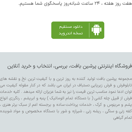
هفت روز هفته ، ۲۴ ساعت شبانه‌روز پاسخگوی شما هستیم.
فروشگاه اینترنتی پرشین بافت، بررسی، انتخاب و خرید آنلاین
مجموعه پرشین بافت تولید کننده به روز ترین و با کیفیت ترین نخ و نقشه های
تابلوفرش و فرش زیرپایی دستباف در ایران می باشد که در کنار مقوله کیفیت می
توان ادعا نمود مناسب ترین قیمت را نیز به شما عزیزان ارائه میدهد . کلیه خدمات
فرش از قبیل چله کشی ( با دستگاه تمام اتوماتیک ) پنبه و ابریشم ، رنگرزی انواع
پشم و مرینوس و کرک ، خدمات پرداخت ساده و برجسته اعم از سبک برتر هنری ،
کفه زنی و سنگی ، ریشه زنی ، شیرازه و شور با دستگاه مخصوص و مواد شوینده
تمام گیاهی