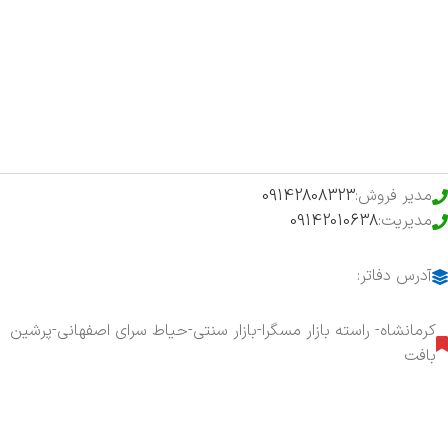
اخبار
فروشگاه
حراج ویژه
محصولات خرید تضمینی
مدیر فروش:
09142808323
مدیریت:
09142010638
آدرس دفاتر:
کرمانشاه- راسته بازار مسگرا-بازار سنتی-حیاط سرای اصفهانی-پرشین
بافت